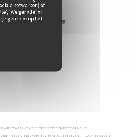
sociale netwerken) of
e', 'Weiger alle' of
ijzigen door op het
((OPENT IN EEN NIEUW VENSTE
ST — RESTAURANT WEBSITE GECREËERD DOOR
ZENCHEF
RDEN
BELEID BESCHERMING PERSOONSGEGEVENS
COOKIES BELEID