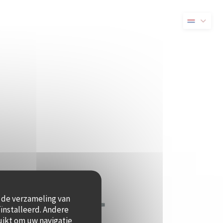
 nieuw venster))
t de verzameling van
ïnstalleerd. Andere
uikt om uw navigatie