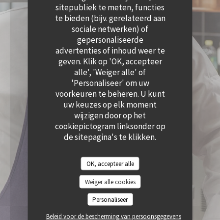
((OPENT IN EEN NIEUW VENSTER))
sitepubliek te meten, functies
te bieden (bijv. gerelateerd aan
sociale netwerken) of
gepersonaliseerde
advertenties of inhoud weer te
geven. Klik op 'OK, accepteer
alle', 'Weiger alle' of
'Personaliseer' om uw
voorkeuren te beheren. U kunt
uw keuzes op elk moment
wijzigen door op het
cookiepictogram linksonder op
de sitepagina's te klikken.
OK, accepteer alle
Weiger alle cookies
Personaliseer
Beleid voor de bescherming van persoonsgegevens