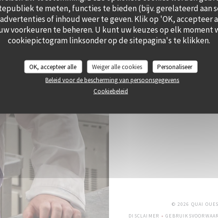
itepubliek te meten, functies te bieden (bijv. gerelateerd aan 
dvertenties of inhoud weer te geven. Klik op 'OK, accepteer all
 uw voorkeuren te beheren. U kunt uw keuzes op elk moment w
cookiepictogram linksonder op de sitepagina's te klikken.
OK, accepteer alle
Weiger alle cookies
Personaliseer
Beleid voor de bescherming van persoonsgegevens
Cookiebeleid
© 2026 QUAI OUE
DISCLAIMER
GEBRUIKSVOORWAA