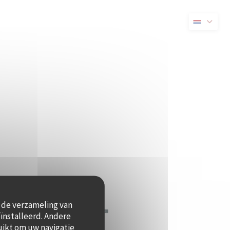
 nieuw venster))
t de verzameling van
ïnstalleerd. Andere
uikt om uw navigatie