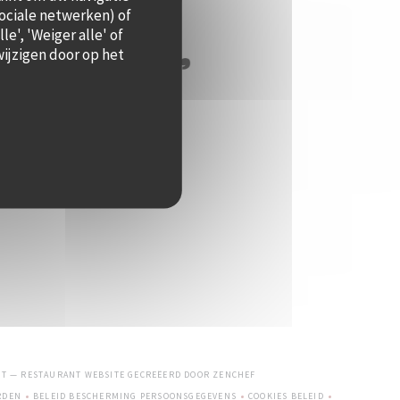
sociale netwerken) of
e', 'Weiger alle' of
ijzigen door op het
((OPENT IN EEN NIEUW VENSTE
ST — RESTAURANT WEBSITE GECREËERD DOOR
ZENCHEF
RDEN
BELEID BESCHERMING PERSOONSGEGEVENS
COOKIES BELEID