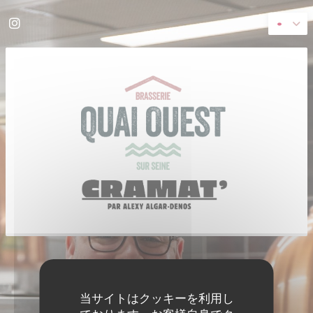
クッキー利用の管理について
Instagram ((新しいウィンドウで開きます))
((新し
© 2026 QUAI OUEST — このレストランウェブサイトの作成者
ZENCHEF
免責
利用規約
個人情報保護方針
クッキー ポリシー
アクセシビリティ
((新しいウィンドウで開きます))
((新しいウィンドウで開きます))
((新しいウィンドウで開きます))
((新しいウィンドウで開きます))
((新しいウィ
当サイトはクッキーを利用し