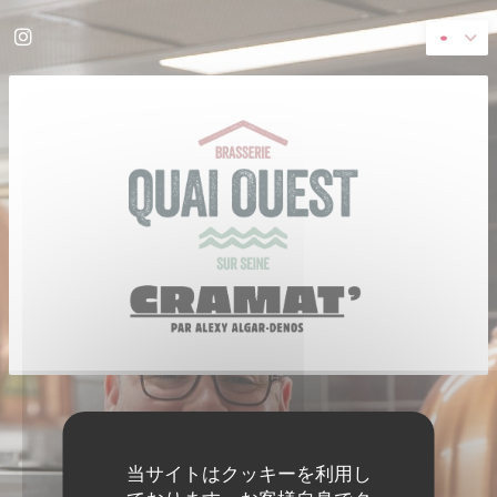
クッキー利用の管理について
Instagram ((新しいウィンドウで開きます))
((新し
© 2026 QUAI OUEST — このレストランウェブサイトの作成者
ZENCHEF
免責
利用規約
個人情報保護方針
クッキー ポリシー
アクセシビリティ
((新しいウィンドウで開きます))
((新しいウィンドウで開きます))
((新しいウィンドウで開きます))
((新しいウィンドウで開きます))
((新しいウィ
当サイトはクッキーを利用し