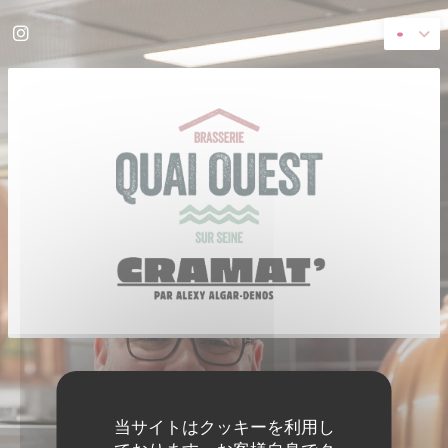
クッキー利用の管理について
Instagram ((新しいウィンドウで開きます))
((新し
© 2026 QUAI OUEST — このレストランウェブサイトの作成者
ZENCHEF
免責
利用規約
個人情報保護方針
クッキー ポリシー
アクセシビリティ
((新しいウィンドウで開きます))
((新しいウィンドウで開きます))
((新しいウィンドウで開きます))
((新しいウィンドウで開きます))
((新しいウィ
当サイトはクッキーを利用し