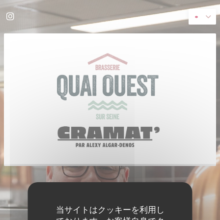
クッキー利用の管理について
Instagram ((新しいウィンドウで開きます))
((新し
© 2026 QUAI OUEST — このレストランウェブサイトの作成者
ZENCHEF
免責
利用規約
個人情報保護方針
クッキー ポリシー
アクセシビリティ
((新しいウィンドウで開きます))
((新しいウィンドウで開きます))
((新しいウィンドウで開きます))
((新しいウィンドウで開きます))
((新しいウィ
当サイトはクッキーを利用し