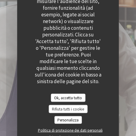
misurare l'audience del sito,
((APRE UNA NUOVA FINESTRA))
((APRE UNA NUOVA
ACCESSIBILITA
fornire funzionalità (ad
((APRE UNA NUOVA FINESTRA))
esempio, legate ai social
network) o visualizzare
pubblicità o contenuti
personalizzati. Clicca su
'Accetta tutto', 'Rifiuta tutto'
o 'Personalizza' per gestire le
tue preferenze. Puoi
modificare le tue scelte in
qualsiasi momento cliccando
sull'icona del cookie in basso a
sinistra delle pagine del sito.
Ok, accetta tutto
Rifiuta tutti i cookie
Personalizza
Politica di protezione dei dati personali