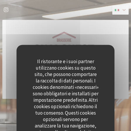
Personalizzazione delle tue scelte sui cookie
Instagram ((apre una nuova finestra))
Il ristorante e i suoi partner
utilizzano cookies su questo
sito, che possono comportare
la raccolta di dati personali. I
cookies denominati «necessari»
sono obbligatori e installati per
impostazione predefinita. Altri
cookies opzionali richiedono il
© 2026 QUAI OUEST — CREAZIONE DEL SITO INTERNET RISTORANTE CON
tuo consenso. Questi cookies
((APRE UNA NUOVA FINESTRA))
ZENCHEF
opzionali servono per
NOTE LEGALI
TERMINI DI UTILIZZO
((APRE UNA NUOVA FINESTRA))
((APRE UNA NUOVA FINESTRA))
analizzare la tua navigazione,
POLITICA DI PROTEZIONE DEI DATI PERSONALI
INFORMATIVA SUI COOKIE