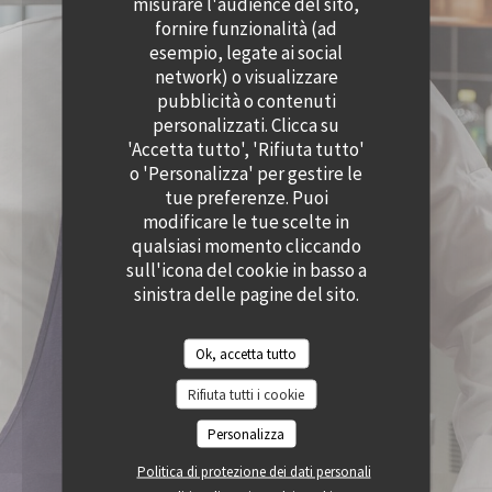
misurare l'audience del sito,
((APRE UNA NUOVA FINESTRA))
((APRE UNA NUOVA
ACCESSIBILITA
fornire funzionalità (ad
((APRE UNA NUOVA FINESTRA))
esempio, legate ai social
network) o visualizzare
pubblicità o contenuti
personalizzati. Clicca su
'Accetta tutto', 'Rifiuta tutto'
o 'Personalizza' per gestire le
tue preferenze. Puoi
modificare le tue scelte in
qualsiasi momento cliccando
sull'icona del cookie in basso a
sinistra delle pagine del sito.
Ok, accetta tutto
Rifiuta tutti i cookie
Personalizza
Politica di protezione dei dati personali