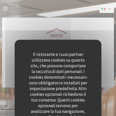
Personalizzazione delle tue scelte sui cookie
Instagram ((apre una nuova finestra))
Il ristorante e i suoi partner
utilizzano cookies su questo
sito, che possono comportare
la raccolta di dati personali. I
cookies denominati «necessari»
sono obbligatori e installati per
impostazione predefinita. Altri
cookies opzionali richiedono il
© 2026 QUAI OUEST — CREAZIONE DEL SITO INTERNET RISTORANTE CON
tuo consenso. Questi cookies
((APRE UNA NUOVA FINESTRA))
ZENCHEF
opzionali servono per
NOTE LEGALI
TERMINI DI UTILIZZO
((APRE UNA NUOVA FINESTRA))
((APRE UNA NUOVA FINESTRA))
analizzare la tua navigazione,
POLITICA DI PROTEZIONE DEI DATI PERSONALI
INFORMATIVA SUI COOKIE