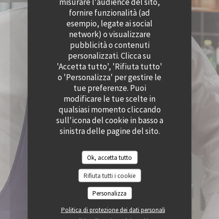
misurare l'audience del sito,
((APRE UNA NUOVA FINESTRA))
((APRE UNA NUOVA
ACCESSIBILITA
fornire funzionalità (ad
((APRE UNA NUOVA FINESTRA))
esempio, legate ai social
network) o visualizzare
pubblicità o contenuti
personalizzati. Clicca su
'Accetta tutto', 'Rifiuta tutto'
o 'Personalizza' per gestire le
tue preferenze. Puoi
modificare le tue scelte in
qualsiasi momento cliccando
sull'icona del cookie in basso a
sinistra delle pagine del sito.
Ok, accetta tutto
Rifiuta tutti i cookie
Personalizza
Politica di protezione dei dati personali