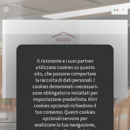
Personalizzazione delle tue scelte sui cookie
Instagram ((apre una nuova finestra))
Il ristorante e i suoi partner
utilizzano cookies su questo
sito, che possono comportare
la raccolta di dati personali. I
cookies denominati «necessari»
sono obbligatori e installati per
impostazione predefinita. Altri
cookies opzionali richiedono il
© 2026 QUAI OUEST — CREAZIONE DEL SITO INTERNET RISTORANTE CON
tuo consenso. Questi cookies
((APRE UNA NUOVA FINESTRA))
ZENCHEF
opzionali servono per
NOTE LEGALI
TERMINI DI UTILIZZO
((APRE UNA NUOVA FINESTRA))
((APRE UNA NUOVA FINESTRA))
analizzare la tua navigazione,
POLITICA DI PROTEZIONE DEI DATI PERSONALI
INFORMATIVA SUI COOKIE