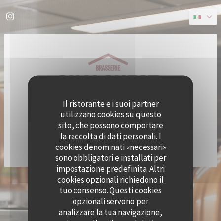
Personalizzazione delle tue scelte sui cookie
Instagram ((apre una nuova finestra))
Il ristorante e i suoi partner
utilizzano cookies su questo
sito, che possono comportare
la raccolta di dati personali. I
cookies denominati «necessari»
sono obbligatori e installati per
impostazione predefinita. Altri
cookies opzionali richiedono il
© 2026 QUAI OUEST — CREAZIONE DEL SITO INTERNET RISTORANTE CON
tuo consenso. Questi cookies
((APRE UNA NUOVA FINESTRA))
ZENCHEF
opzionali servono per
NOTE LEGALI
TERMINI DI UTILIZZO
((APRE UNA NUOVA FINESTRA))
((APRE UNA NUOVA FINESTRA))
analizzare la tua navigazione,
POLITICA DI PROTEZIONE DEI DATI PERSONALI
INFORMATIVA SUI COOKIE