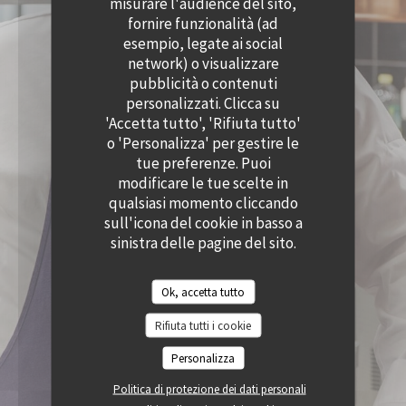
misurare l'audience del sito,
((APRE UNA NUOVA FINESTRA))
((APRE UNA NUOVA
ACCESSIBILITA
fornire funzionalità (ad
((APRE UNA NUOVA FINESTRA))
esempio, legate ai social
network) o visualizzare
pubblicità o contenuti
personalizzati. Clicca su
'Accetta tutto', 'Rifiuta tutto'
o 'Personalizza' per gestire le
tue preferenze. Puoi
modificare le tue scelte in
qualsiasi momento cliccando
sull'icona del cookie in basso a
sinistra delle pagine del sito.
Ok, accetta tutto
Rifiuta tutti i cookie
Personalizza
Politica di protezione dei dati personali