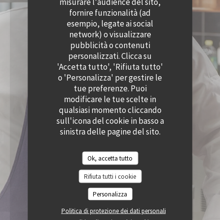
misurare l'audience del sito,
((APRE UNA NUOVA FINESTRA))
((APRE UNA NUOVA
ACCESSIBILITA
fornire funzionalità (ad
((APRE UNA NUOVA FINESTRA))
esempio, legate ai social
network) o visualizzare
pubblicità o contenuti
personalizzati. Clicca su
'Accetta tutto', 'Rifiuta tutto'
o 'Personalizza' per gestire le
tue preferenze. Puoi
modificare le tue scelte in
qualsiasi momento cliccando
sull'icona del cookie in basso a
sinistra delle pagine del sito.
Ok, accetta tutto
Rifiuta tutti i cookie
Personalizza
Politica di protezione dei dati personali