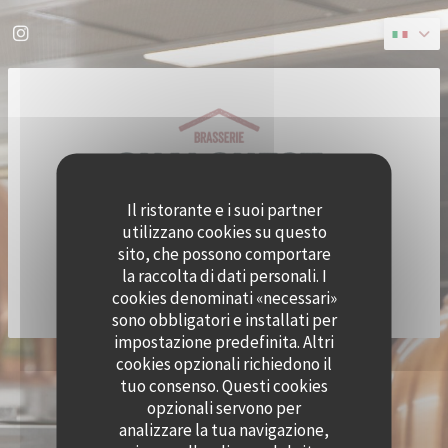
Personalizzazione delle tue scelte sui cookie
Instagram ((apre una nuova finestra))
Il ristorante e i suoi partner
utilizzano cookies su questo
sito, che possono comportare
la raccolta di dati personali. I
cookies denominati «necessari»
sono obbligatori e installati per
impostazione predefinita. Altri
cookies opzionali richiedono il
© 2026 QUAI OUEST — CREAZIONE DEL SITO INTERNET RISTORANTE CON
tuo consenso. Questi cookies
((APRE UNA NUOVA FINESTRA))
ZENCHEF
opzionali servono per
NOTE LEGALI
TERMINI DI UTILIZZO
((APRE UNA NUOVA FINESTRA))
((APRE UNA NUOVA FINESTRA))
analizzare la tua navigazione,
POLITICA DI PROTEZIONE DEI DATI PERSONALI
INFORMATIVA SUI COOKIE