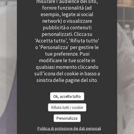
misurare l'audience del sito,
((APRE UNA NUOVA FINESTRA))
((APRE UNA NUOVA
ACCESSIBILITA
fornire funzionalità (ad
((APRE UNA NUOVA FINESTRA))
esempio, legate ai social
network) o visualizzare
pubblicità o contenuti
personalizzati. Clicca su
'Accetta tutto', 'Rifiuta tutto'
o 'Personalizza' per gestire le
tue preferenze. Puoi
modificare le tue scelte in
qualsiasi momento cliccando
sull'icona del cookie in basso a
sinistra delle pagine del sito.
Ok, accetta tutto
Rifiuta tutti i cookie
Personalizza
Politica di protezione dei dati personali