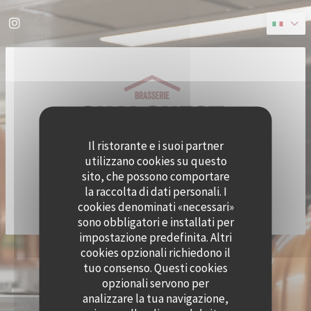
Personalizzazione delle tue scelte sui cookie
Instagram ((apre una nuova finestra))
Il ristorante e i suoi partner
utilizzano cookies su questo
sito, che possono comportare
la raccolta di dati personali. I
cookies denominati «necessari»
sono obbligatori e installati per
impostazione predefinita. Altri
cookies opzionali richiedono il
© 2026 QUAI OUEST — CREAZIONE DEL SITO INTERNET RISTORANTE CON
tuo consenso. Questi cookies
((APRE UNA NUOVA FINESTRA))
ZENCHEF
opzionali servono per
NOTE LEGALI
TERMINI DI UTILIZZO
((APRE UNA NUOVA FINESTRA))
((APRE UNA NUOVA FINESTRA))
analizzare la tua navigazione,
POLITICA DI PROTEZIONE DEI DATI PERSONALI
INFORMATIVA SUI COOKIE