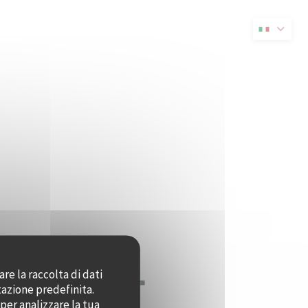
va finestra))
re la raccolta di dati
tazione predefinita.
per analizzare la tua