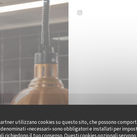
Instagram ((apre una nuo
i partner utilizzano cookies su questo sito, che possono comporta
s denominati «necessari» sono obbligatori e installati per impos
ali richiedono il tuo consenso. Questi cookies opzionali servono 