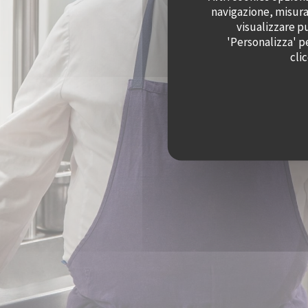
navigazione, misurar
visualizzare pu
'Personalizza' p
cli