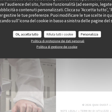
e l'audience del sito, fornire funzionalità (ad esempio, legate
bblicità o contenuti personalizzati. Clicca su 'Accetta tutto', '
er gestire le tue preferenze. Puoi modificare le tue scelte in 
ccando sull'icona del cookie in basso a sinistra delle pagine del s
Ok, accetta tutto
Rifiuta tutti i cookie
Personalizza
Politica di protezione dei dati personali
Politica di gestione dei cookie
© 2026 QUAI OUEST —
NOTE LEGALI
TERMINI DI UTILIZZO