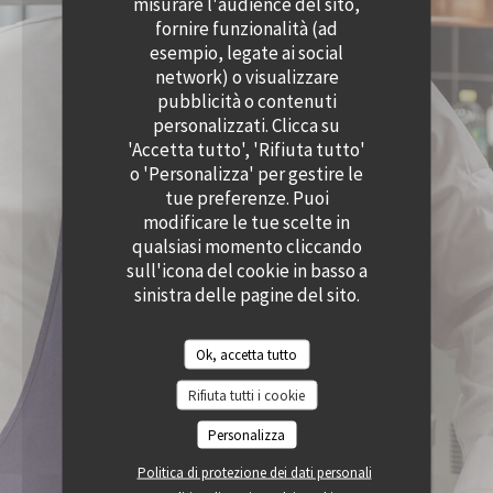
misurare l'audience del sito,
((APRE UNA NUOVA FINESTRA))
((APRE UNA NUOVA
ACCESSIBILITA
fornire funzionalità (ad
((APRE UNA NUOVA FINESTRA))
esempio, legate ai social
network) o visualizzare
pubblicità o contenuti
personalizzati. Clicca su
'Accetta tutto', 'Rifiuta tutto'
o 'Personalizza' per gestire le
tue preferenze. Puoi
modificare le tue scelte in
qualsiasi momento cliccando
sull'icona del cookie in basso a
sinistra delle pagine del sito.
Ok, accetta tutto
Rifiuta tutti i cookie
Personalizza
Politica di protezione dei dati personali