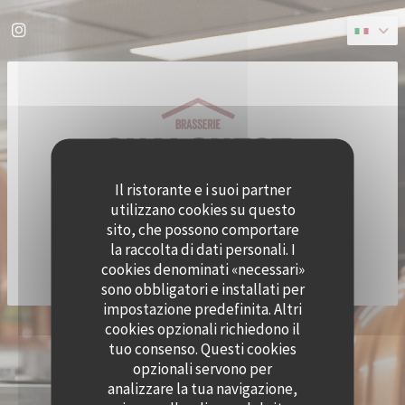
Personalizzazione delle tue scelte sui cookie
Instagram ((apre una nuova finestra))
Il ristorante e i suoi partner
utilizzano cookies su questo
sito, che possono comportare
la raccolta di dati personali. I
cookies denominati «necessari»
sono obbligatori e installati per
impostazione predefinita. Altri
cookies opzionali richiedono il
© 2026 QUAI OUEST — CREAZIONE DEL SITO INTERNET RISTORANTE CON
tuo consenso. Questi cookies
((APRE UNA NUOVA FINESTRA))
ZENCHEF
opzionali servono per
NOTE LEGALI
TERMINI DI UTILIZZO
((APRE UNA NUOVA FINESTRA))
((APRE UNA NUOVA FINESTRA))
analizzare la tua navigazione,
POLITICA DI PROTEZIONE DEI DATI PERSONALI
INFORMATIVA SUI COOKIE