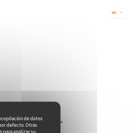
nueva ventana))
recopilación de datos
por defecto. Otras
 para analizar su