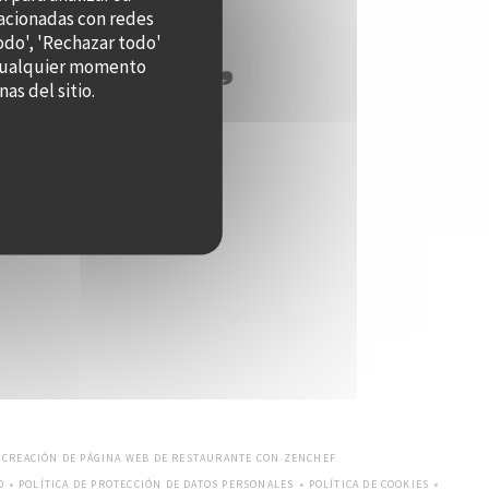
lacionadas con redes
odo', 'Rechazar todo'
n cualquier momento
as del sitio.
((ABRE EN UNA NUEVA VEN
— CREACIÓN DE PÁGINA WEB DE RESTAURANTE CON
ZENCHEF
O
POLÍTICA DE PROTECCIÓN DE DATOS PERSONALES
POLÍTICA DE COOKIES