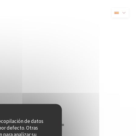
nueva ventana))
recopilación de datos
por defecto. Otras
 para analizar su