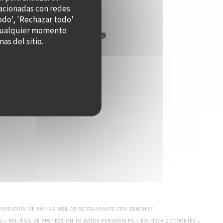
lacionadas con redes
odo', 'Rechazar todo'
n cualquier momento
as del sitio.
((ABRE EN UNA NUEVA VEN
— CREACIÓN DE PÁGINA WEB DE RESTAURANTE CON
ZENCHEF
O
POLÍTICA DE PROTECCIÓN DE DATOS PERSONALES
POLÍTICA DE COOKIES