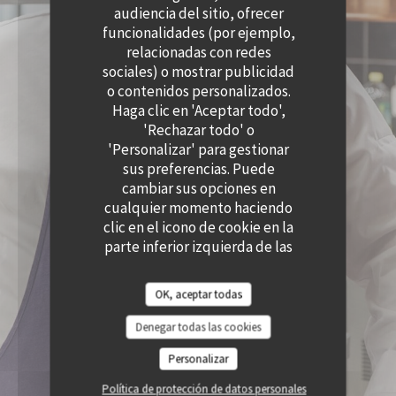
((ABRE EN UNA NUEVA VENTANA))
((ABRE EN UNA N
audiencia del sitio, ofrecer
ACCESIBILIDAD
((ABRE EN UNA NUEVA VENTANA))
funcionalidades (por ejemplo,
relacionadas con redes
sociales) o mostrar publicidad
o contenidos personalizados.
Haga clic en 'Aceptar todo',
'Rechazar todo' o
'Personalizar' para gestionar
sus preferencias. Puede
cambiar sus opciones en
cualquier momento haciendo
clic en el icono de cookie en la
parte inferior izquierda de las
páginas del sitio.
OK, aceptar todas
Denegar todas las cookies
Personalizar
Política de protección de datos personales