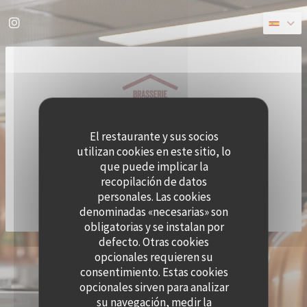
Personalización de sus opciones de cookies
Instagram ((abre en una nueva ventana))
El restaurante y sus socios
utilizan cookies en este sitio, lo
que puede implicar la
recopilación de datos
personales. Las cookies
denominadas «necesarias» son
obligatorias y se instalan por
defecto. Otras cookies
© 2026 QUAI OUEST — CREACIÓN DE PÁGINA WEB DE RESTAURANTE CON
opcionales requieren su
((ABRE EN UNA NUEVA VENTANA))
ZENCHEF
consentimiento. Estas cookies
MENCIONES LEGALES
TÉRMINOS DE USO
opcionales sirven para analizar
((ABRE EN UNA NUEVA VENTANA))
((ABRE EN UNA NUEVA VENTANA
su navegación, medir la
POLÍTICA DE PROTECCIÓN DE DATOS PERSONALES
POLÍTICA DE COOKIES