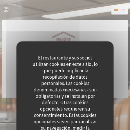
Personalización de sus opciones de cookies
Instagram ((abre en una nueva ventana))
El restaurante y sus socios
utilizan cookies en este sitio, lo
que puede implicar la
recopilación de datos
personales. Las cookies
denominadas «necesarias» son
obligatorias y se instalan por
defecto. Otras cookies
© 2026 QUAI OUEST — CREACIÓN DE PÁGINA WEB DE RESTAURANTE CON
opcionales requieren su
((ABRE EN UNA NUEVA VENTANA))
ZENCHEF
consentimiento. Estas cookies
MENCIONES LEGALES
TÉRMINOS DE USO
opcionales sirven para analizar
((ABRE EN UNA NUEVA VENTANA))
((ABRE EN UNA NUEVA VENTANA
su navegación, medir la
POLÍTICA DE PROTECCIÓN DE DATOS PERSONALES
POLÍTICA DE COOKIES