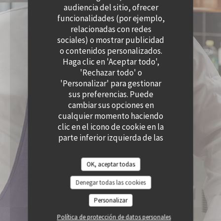
((ABRE EN UNA NUEVA VENTANA))
((ABRE EN UNA N
audiencia del sitio, ofrecer
ACCESIBILIDAD
((ABRE EN UNA NUEVA VENTANA))
funcionalidades (por ejemplo,
relacionadas con redes
sociales) o mostrar publicidad
o contenidos personalizados.
Haga clic en 'Aceptar todo',
'Rechazar todo' o
'Personalizar' para gestionar
sus preferencias. Puede
cambiar sus opciones en
cualquier momento haciendo
clic en el icono de cookie en la
parte inferior izquierda de las
páginas del sitio.
OK, aceptar todas
Denegar todas las cookies
Personalizar
Política de protección de datos personales