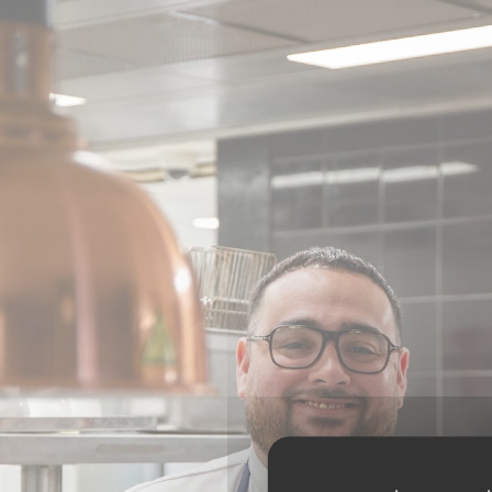
Πίνακας διαχείρισης "Μπισκότων" (Cookies)