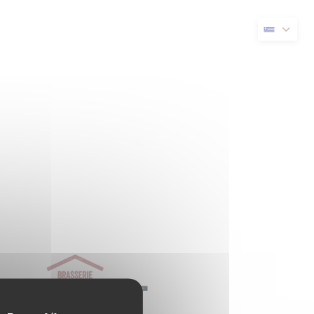
νέο παράθυρο))