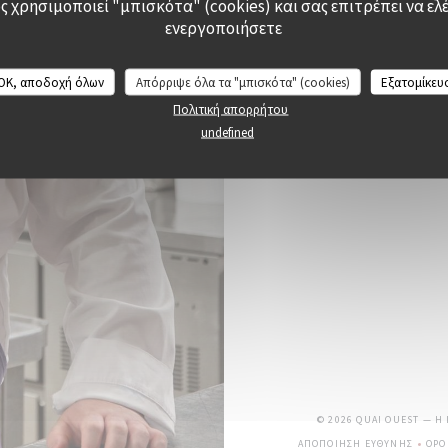
 χρησιμοποιεί "μπισκότα" (cookies) και σας επιτρέπει να ελέ
ενεργοποιήσετε
OK, αποδοχή όλων
Απόρριψε όλα τα "μπισκότα" (cookies)
Εξατομίκευ
Πολιτική απορρήτου
undefined
© 2026 QUAI OUEST — Η
ΑΠΟΠΟΊΗΣΗ ΕΥΘΎΝΗΣ
ΌΡΟ