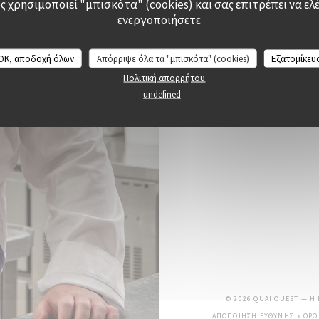
 χρησιμοποιεί "μπισκότα" (cookies) και σας επιτρέπει να ελέ
ενεργοποιήσετε
OK, αποδοχή όλων
Απόρριψε όλα τα "μπισκότα" (cookies)
Εξατομίκευ
Πολιτική απορρήτου
undefined
© 2026 QUAI OUEST — Η
ΑΠΟΠΟΊΗΣΗ ΕΥΘΎΝΗΣ
ΌΡΟ