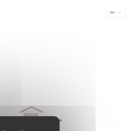
νέο παράθυρο))