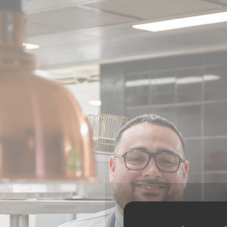
Πίνακας διαχείρισης "Μπισκότων" (Cookies)