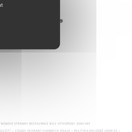
at
((OTEVŘE SE V NOVÉM OKNĚ
— WEBOVÉ STRÁNKY RESTAURACE BYLY VYTVOŘENY
ZENCHEF
OUŽITÍ
ZÁSADY OCHRANY OSOBNÍCH ÚDAJŮ
POLITIKA OHLEDNĚ COOKIES