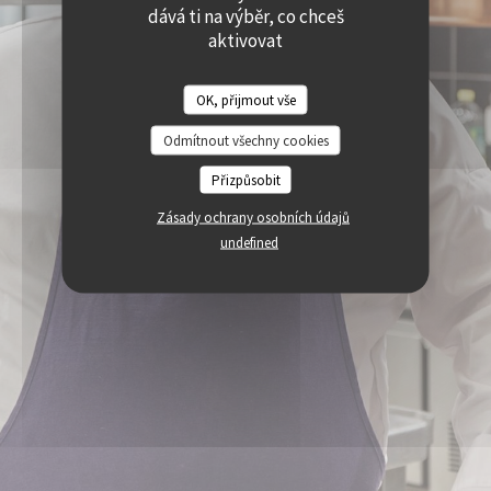
((OTEVŘE SE V NOVÉM OKNĚ))
((OTEVŘE SE V NOVÉM O
dává ti na výběr, co chceš
PRISTUPNOST
((OTEVŘE SE V NOVÉM OKNĚ))
aktivovat
OK, přijmout vše
Odmítnout všechny cookies
Přizpůsobit
Zásady ochrany osobních údajů
undefined