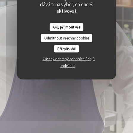
((OTEVŘE SE V NOVÉM OKNĚ))
((OTEVŘE SE V NOVÉM O
dává ti na výběr, co chceš
PRISTUPNOST
((OTEVŘE SE V NOVÉM OKNĚ))
aktivovat
OK, přijmout vše
Odmítnout všechny cookies
Přizpůsobit
Zásady ochrany osobních údajů
undefined