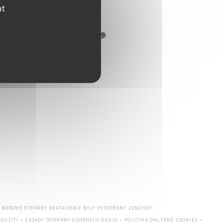
at
((OTEVŘE SE V NOVÉM OKNĚ
— WEBOVÉ STRÁNKY RESTAURACE BYLY VYTVOŘENY
ZENCHEF
OUŽITÍ
ZÁSADY OCHRANY OSOBNÍCH ÚDAJŮ
POLITIKA OHLEDNĚ COOKIES