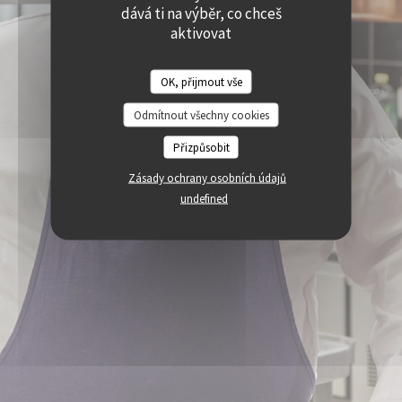
((OTEVŘE SE V NOVÉM OKNĚ))
((OTEVŘE SE V NOVÉM O
dává ti na výběr, co chceš
PRISTUPNOST
((OTEVŘE SE V NOVÉM OKNĚ))
aktivovat
OK, přijmout vše
Odmítnout všechny cookies
Přizpůsobit
Zásady ochrany osobních údajů
undefined