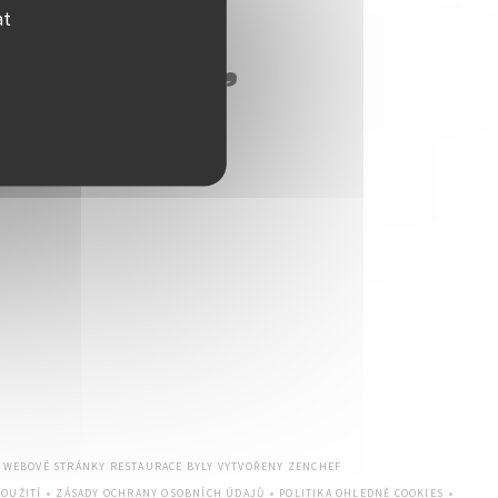
at
((OTEVŘE SE V NOVÉM OKNĚ
— WEBOVÉ STRÁNKY RESTAURACE BYLY VYTVOŘENY
ZENCHEF
OUŽITÍ
ZÁSADY OCHRANY OSOBNÍCH ÚDAJŮ
POLITIKA OHLEDNĚ COOKIES