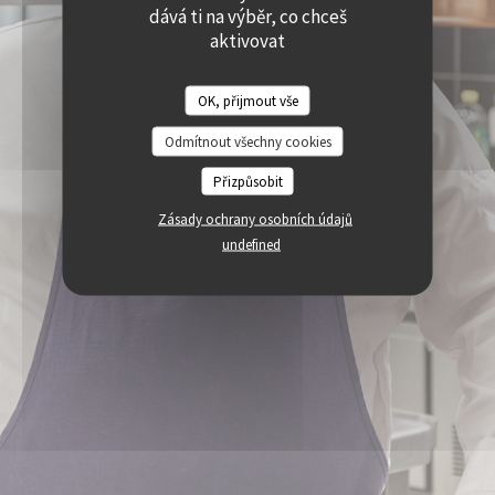
((OTEVŘE SE V NOVÉM OKNĚ))
((OTEVŘE SE V NOVÉM O
dává ti na výběr, co chceš
PRISTUPNOST
((OTEVŘE SE V NOVÉM OKNĚ))
aktivovat
OK, přijmout vše
Odmítnout všechny cookies
Přizpůsobit
Zásady ochrany osobních údajů
undefined