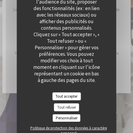
l'audience du site, proposer
des fonctionnalités (ex : en lien
Le Chef a imaginé Cramat’, comme un restaurant de bord de
avec les réseaux sociaux) ou
plage, inspiré par ses racines catalanes et son humeur
afficher des publicités ou
ensoleillée.
contenus personnalisés.
Cliquez sur « Tout accepter », «
Chez Cramat’, la cuisine sent bon l’été et est pleine de
Tout refuser » ou «
saveurs et de gourmandises.
Personnaliser » pour gérer vos
Tous les jours, nous allumons nos braséros pour vous faire
préférences. Vous pouvez
découvrir les spécialités du chef !
modifier vos choix à tout
moment en cliquant sur l'icône
représentant un cookie en bas
DÉCOUVRIR / RÉSERVER CRAMAT'
à gauche des pages du site.
Tout accepter
© 2026 QUAI OUEST — CRÉATION DE SITE INTERNET RESTAURANT AVEC
Tout refuser
((OUVRE UNE NOUVELLE FENÊTRE))
ZENCHEF
MENTIONS LÉGALES
CGU
Personnaliser
((OUVRE UNE NOUVELLE FENÊTRE))
((OUVRE UNE NOUVELLE FENÊTR
POLITIQUE DE PROTECTION DES DONNÉES À CARACTÈRE PERSONNEL
((OUVRE UNE NOUVELLE FENÊTRE))
Politique de protection des données à caractère
POLITIQUE DE COOKIES
ACCESSIBILITE