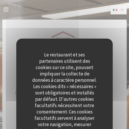
Personnalisation de vos choix en matière de cookies
Instagram ((ouvre une nouvelle fenêtre))
Le restaurant et ses
partenaires utilisent des
cookies sur ce site, pouvant
impliquer la collecte de
données à caractère personnel.
Les cookies dits « nécessaires »
QUAI OUEST DEVIENT CRAMAT'
sont obligatoires et installés
par défaut. D'autres cookies
LE TEMPS D'UN ÉTÉ !
facultatifs nécessitent votre
consentement. Ces cookies
facultatifs servent à analyser
LE CHEF ALEXY ALGAR-DENOS S’INSTALLE À QUAI
OUEST LE TEMPS D’UN ÉTÉ !
votre navigation, mesurer