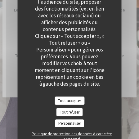
l'audience du site, proposer
des fonctionnalités (ex : en lien
Le Chef a imaginé Cramat’, comme un restaurant de bord de
avec les réseaux sociaux) ou
plage, inspiré par ses racines catalanes et son humeur
afficher des publicités ou
ensoleillée.
contenus personnalisés.
Cliquez sur « Tout accepter », «
Chez Cramat’, la cuisine sent bon l’été et est pleine de
Tout refuser » ou «
saveurs et de gourmandises.
Personnaliser » pour gérer vos
Tous les jours, nous allumons nos braséros pour vous faire
préférences. Vous pouvez
découvrir les spécialités du chef !
modifier vos choix à tout
moment en cliquant sur l'icône
représentant un cookie en bas
DÉCOUVRIR / RÉSERVER CRAMAT'
à gauche des pages du site.
Tout accepter
© 2026 QUAI OUEST — CRÉATION DE SITE INTERNET RESTAURANT AVEC
Tout refuser
((OUVRE UNE NOUVELLE FENÊTRE))
ZENCHEF
MENTIONS LÉGALES
CGU
Personnaliser
((OUVRE UNE NOUVELLE FENÊTRE))
((OUVRE UNE NOUVELLE FENÊTR
POLITIQUE DE PROTECTION DES DONNÉES À CARACTÈRE PERSONNEL
((OUVRE UNE NOUVELLE FENÊTRE))
Politique de protection des données à caractère
POLITIQUE DE COOKIES
ACCESSIBILITE