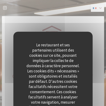
Personnalisation de vos choix en matière de cookies
Instagram ((ouvre une nouvelle fenêtre))
Le restaurant et ses
partenaires utilisent des
cookies sur ce site, pouvant
impliquer la collecte de
données à caractère personnel.
Les cookies dits « nécessaires »
QUAI OUEST DEVIENT CRAMAT'
sont obligatoires et installés
par défaut. D'autres cookies
LE TEMPS D'UN ÉTÉ !
facultatifs nécessitent votre
consentement. Ces cookies
facultatifs servent à analyser
LE CHEF ALEXY ALGAR-DENOS S’INSTALLE À QUAI
OUEST LE TEMPS D’UN ÉTÉ !
votre navigation, mesurer