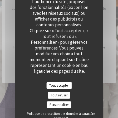
l'audience du site, proposer
des fonctionnalités (ex : en lien
Le Chef a imaginé Cramat’, comme un restaurant de bord de
avec les réseaux sociaux) ou
plage, inspiré par ses racines catalanes et son humeur
afficher des publicités ou
ensoleillée.
contenus personnalisés.
Cliquez sur « Tout accepter », «
Chez Cramat’, la cuisine sent bon l’été et est pleine de
Tout refuser » ou «
saveurs et de gourmandises.
Personnaliser » pour gérer vos
Tous les jours, nous allumons nos braséros pour vous faire
préférences. Vous pouvez
découvrir les spécialités du chef !
modifier vos choix à tout
moment en cliquant sur l'icône
représentant un cookie en bas
DÉCOUVRIR / RÉSERVER CRAMAT'
à gauche des pages du site.
Tout accepter
© 2026 QUAI OUEST — CRÉATION DE SITE INTERNET RESTAURANT AVEC
Tout refuser
((OUVRE UNE NOUVELLE FENÊTRE))
ZENCHEF
MENTIONS LÉGALES
CGU
Personnaliser
((OUVRE UNE NOUVELLE FENÊTRE))
((OUVRE UNE NOUVELLE FENÊTR
POLITIQUE DE PROTECTION DES DONNÉES À CARACTÈRE PERSONNEL
((OUVRE UNE NOUVELLE FENÊTRE))
Politique de protection des données à caractère
POLITIQUE DE COOKIES
ACCESSIBILITE