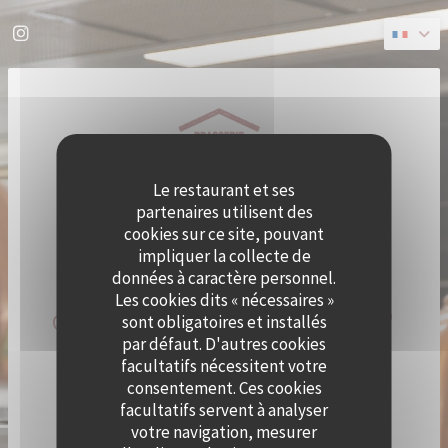
Personnalisation de vos choix en matière de cookies
Instagram ((ouvre une nouvelle fenêtre))
Le restaurant et ses
partenaires utilisent des
cookies sur ce site, pouvant
impliquer la collecte de
données à caractère personnel.
Les cookies dits « nécessaires »
QUAI OUEST DEVIENT CRAMAT'
sont obligatoires et installés
par défaut. D'autres cookies
LE TEMPS D'UN ÉTÉ !
facultatifs nécessitent votre
consentement. Ces cookies
facultatifs servent à analyser
LE CHEF ALEXY ALGAR-DENOS S’INSTALLE À QUAI
OUEST LE TEMPS D’UN ÉTÉ !
votre navigation, mesurer